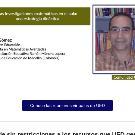
Conoce las reuniones virtuales de UED
e sin restricciones a los recursos que UED ge