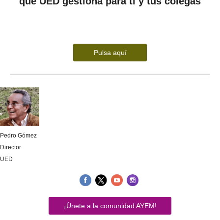
que UED gestiona para ti y tus colegas
Pulsa aquí
Pedro Gómez
Director
UED
¡Únete a la comunidad AYEM!