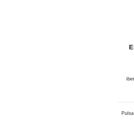
E
ibe
Pulsa