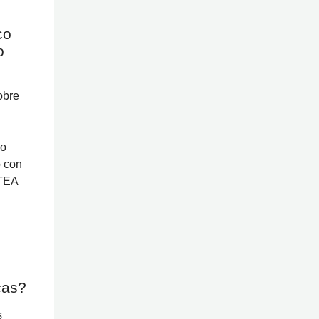
co
o
obre
vo
o con
 TEA
cas?
s