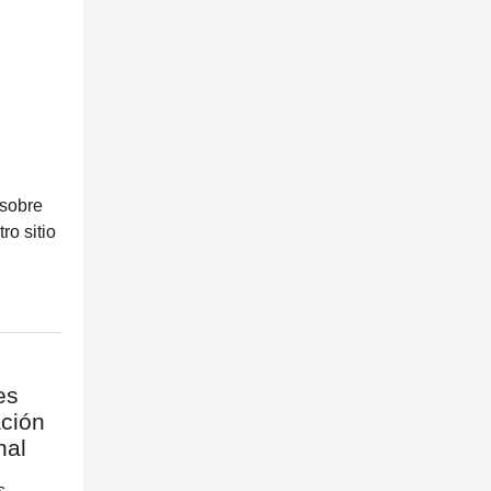
 sobre
o sitio
es
ación
nal
s