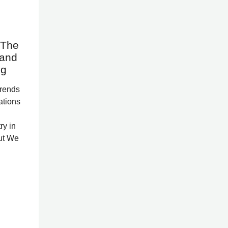
 The
 and
ng
trends
ations
ry in
out We