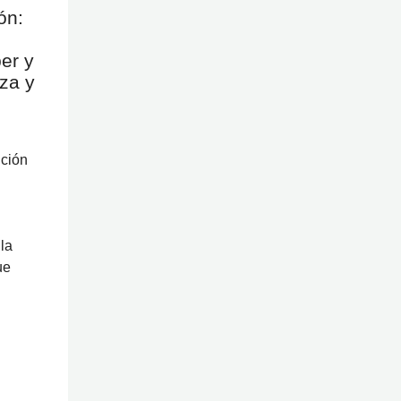
ón:
er y
za y
ición
la
ue