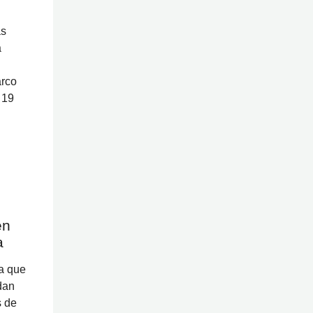
as
a
arco
 19
en
a
a que
dan
s de