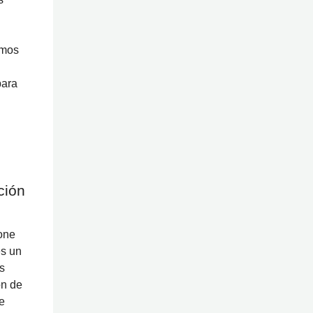
emos
para
ción
one
es un
s
ón de
e