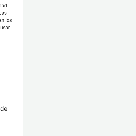
idad
cas
an los
 usar
 de