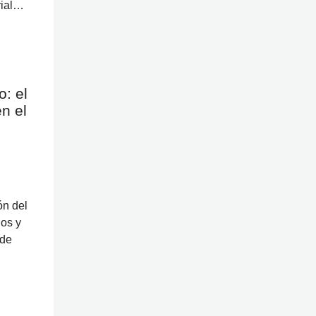
rial…
: el
en el
ón del
nos y
 de