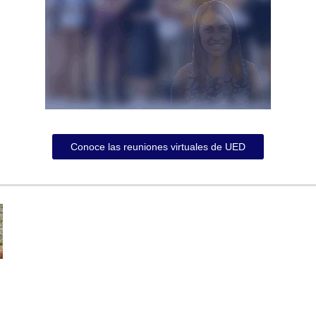
Conoce las reuniones virtuales de UED