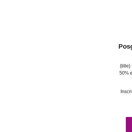
Posg
{title}
50% e
Inscr