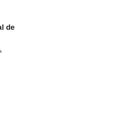
al de
a