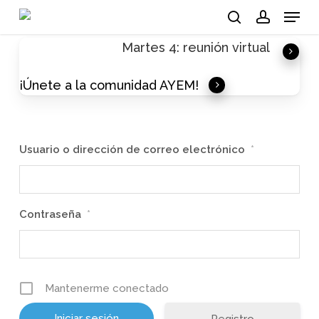
Skip
Menu
to
search
account
Martes 4: reunión virtual
main
content
¡Únete a la comunidad AYEM!
Usuario o dirección de correo electrónico
*
Contraseña
*
Mantenerme conectado