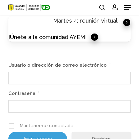
Skip
Menu
to
search
account
Martes 4: reunión virtual
main
content
¡Únete a la comunidad AYEM!
Usuario o dirección de correo electrónico
*
Contraseña
*
Mantenerme conectado