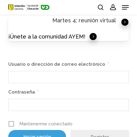
Skip
Menu
to
search
account
Martes 4: reunión virtual
main
content
¡Únete a la comunidad AYEM!
Usuario o dirección de correo electrónico
*
Contraseña
*
Mantenerme conectado