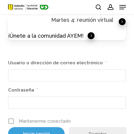
Skip
Menu
to
search
account
Martes 4: reunión virtual
main
content
¡Únete a la comunidad AYEM!
Usuario o dirección de correo electrónico
*
Contraseña
*
Mantenerme conectado