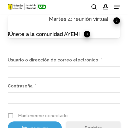
Skip
Menu
to
search
account
Martes 4: reunión virtual
main
content
¡Únete a la comunidad AYEM!
Usuario o dirección de correo electrónico
*
Contraseña
*
Mantenerme conectado