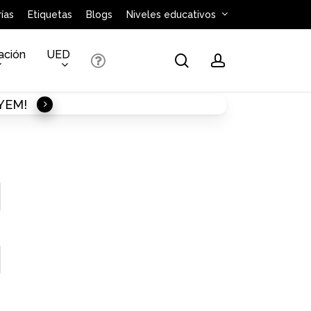
ías
Etiquetas
Blogs
Niveles educativos
ación
UED
search
account
AYEM!