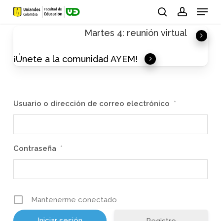
Skip
Menu
to
search
account
Martes 4: reunión virtual
main
content
¡Únete a la comunidad AYEM!
Usuario o dirección de correo electrónico
*
Contraseña
*
Mantenerme conectado