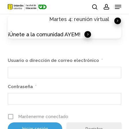
Skip
Menu
to
search
account
Martes 4: reunión virtual
main
content
¡Únete a la comunidad AYEM!
Usuario o dirección de correo electrónico
*
Contraseña
*
Mantenerme conectado