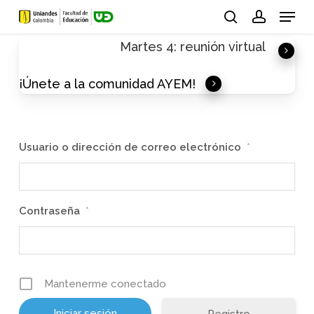
Skip
Menu
to
search
account
Martes 4: reunión virtual
main
content
¡Únete a la comunidad AYEM!
Usuario o dirección de correo electrónico
*
Contraseña
*
Mantenerme conectado