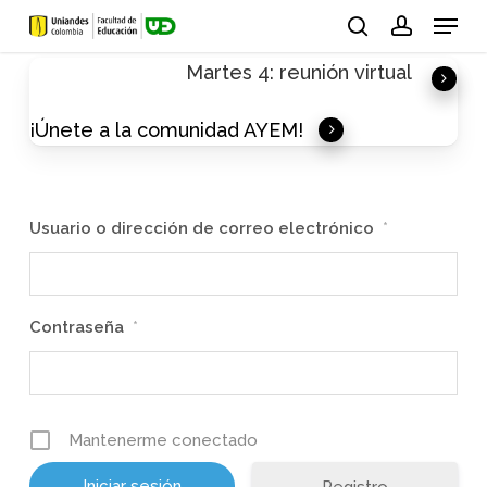
Skip
Menu
to
search
account
Martes 4: reunión virtual
main
content
¡Únete a la comunidad AYEM!
Usuario o dirección de correo electrónico
*
Contraseña
*
Mantenerme conectado