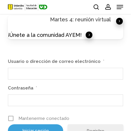
Skip
Menu
to
search
account
Martes 4: reunión virtual
main
content
¡Únete a la comunidad AYEM!
Usuario o dirección de correo electrónico
*
Contraseña
*
Mantenerme conectado