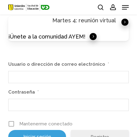
Skip
Menu
to
search
account
Martes 4: reunión virtual
main
content
¡Únete a la comunidad AYEM!
Usuario o dirección de correo electrónico
*
Contraseña
*
Mantenerme conectado