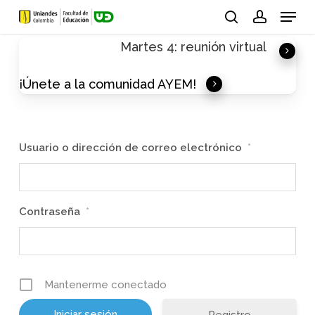
Skip
Menu
to
search
account
Martes 4: reunión virtual
main
content
¡Únete a la comunidad AYEM!
Usuario o dirección de correo electrónico
*
Contraseña
*
Mantenerme conectado