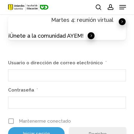
Skip
Menu
to
search
account
Martes 4: reunión virtual
main
content
¡Únete a la comunidad AYEM!
Usuario o dirección de correo electrónico
*
Contraseña
*
Mantenerme conectado