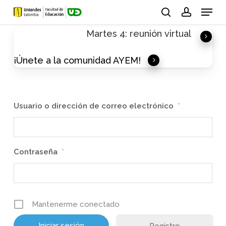
Skip
Menu
to
search
account
Martes 4: reunión virtual
main
content
¡Únete a la comunidad AYEM!
Usuario o dirección de correo electrónico
*
Contraseña
*
Mantenerme conectado