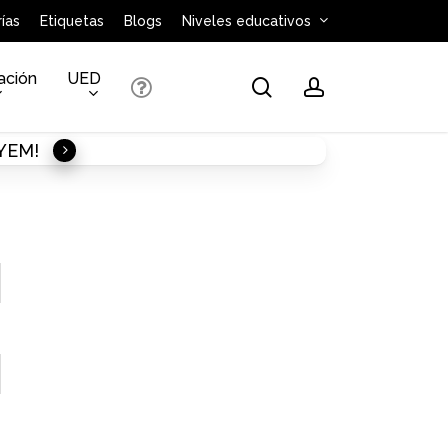
ías
Etiquetas
Blogs
Niveles educativos
ación
UED
search
account
AYEM!