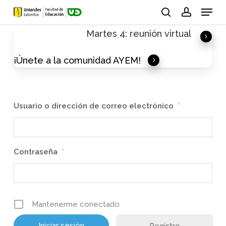
Skip
Menu
to
search
account
Martes 4: reunión virtual
main
content
¡Únete a la comunidad AYEM!
Usuario o dirección de correo electrónico
*
Contraseña
*
Mantenerme conectado