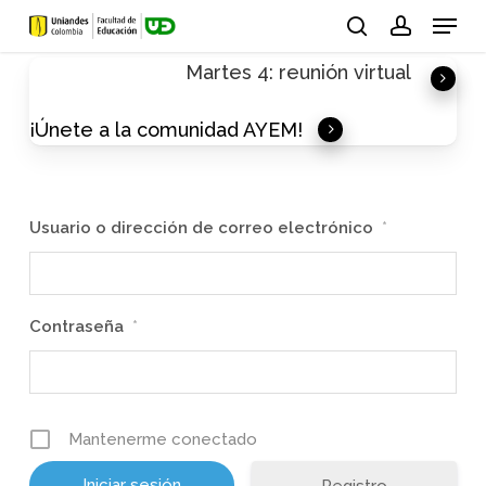
Skip
Menu
to
search
account
Martes 4: reunión virtual
main
content
¡Únete a la comunidad AYEM!
Usuario o dirección de correo electrónico
*
Contraseña
*
Mantenerme conectado