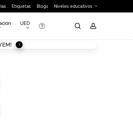
ías
Etiquetas
Blogs
Niveles educativos
ación
UED
search
account
AYEM!