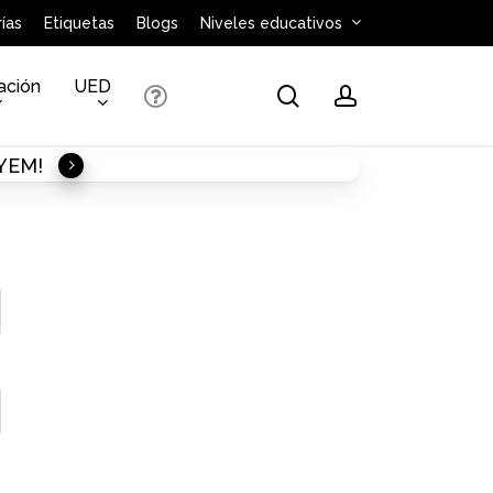
ías
Etiquetas
Blogs
Niveles educativos
ación
UED
search
account
AYEM!