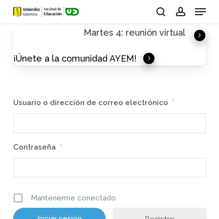
Skip
Menu
to
search
account
Martes 4: reunión virtual
main
content
¡Únete a la comunidad AYEM!
Usuario o dirección de correo electrónico
*
Contraseña
*
Mantenerme conectado