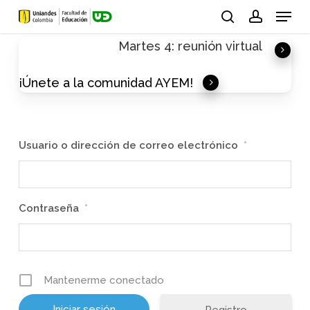
Skip
Menu
to
search
account
Martes 4: reunión virtual
main
content
¡Únete a la comunidad AYEM!
Usuario o dirección de correo electrónico
*
Contraseña
*
Mantenerme conectado