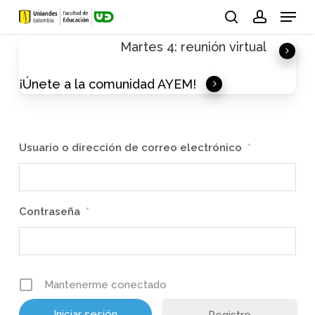
Skip
Menu
to
search
account
Martes 4: reunión virtual
main
content
¡Únete a la comunidad AYEM!
Usuario o dirección de correo electrónico
*
Contraseña
*
Mantenerme conectado