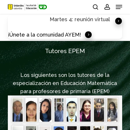
Skip
Menu
to
search
account
Martes 4: reunión virtual
main
content
¡Únete a la comunidad AYEM!
Tutores EPEM
Los siguientes son los tutores de la
especialización en Educación Matemática
para profesores de primaria (EPEM)