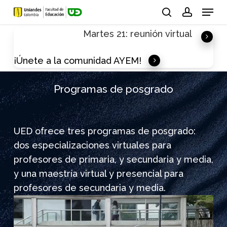
Skip
Menu
to
search
account
Martes 21: reunión virtual
main
content
¡Únete a la comunidad AYEM!
Programas de posgrado
UED ofrece tres programas de posgrado:
dos especializaciones virtuales para
profesores de primaria, y secundaria y media,
y una maestría virtual y presencial para
profesores de secundaria y media.