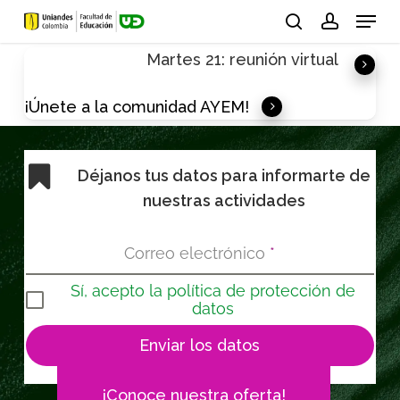
Skip
Menu
to
search
account
Martes 21: reunión virtual
main
content
¡Únete a la comunidad AYEM!
Déjanos tus datos para informarte de
nuestras actividades
Correo electrónico
*
Sí, acepto la política de protección de
datos
Enviar los datos
¡Conoce nuestra oferta!