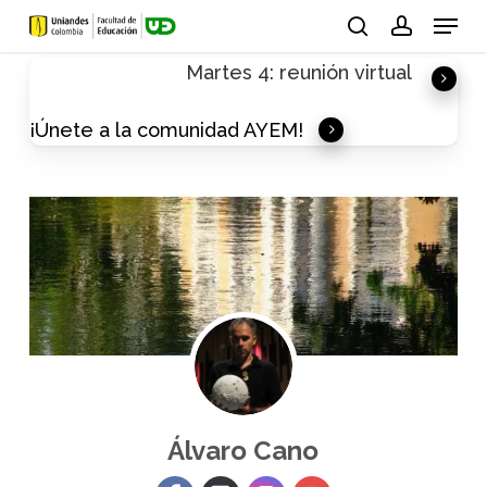
Skip
Menu
to
search
account
Martes 4: reunión virtual
main
content
¡Únete a la comunidad AYEM!
Álvaro Cano