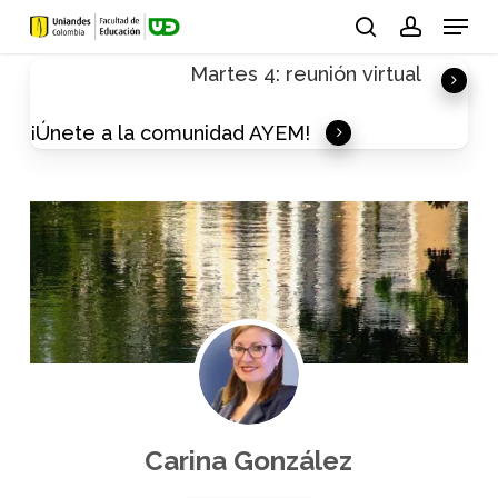
Skip
Menu
to
search
account
Martes 4: reunión virtual
main
content
¡Únete a la comunidad AYEM!
Carina González