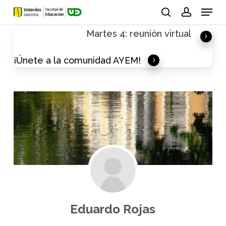
Skip
Menu
to
search
account
Martes 4: reunión virtual
main
content
¡Únete a la comunidad AYEM!
Eduardo Rojas