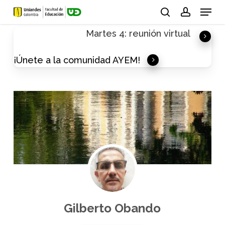
Skip
Menu
to
search
account
Martes 4: reunión virtual
main
content
¡Únete a la comunidad AYEM!
Gilberto Obando