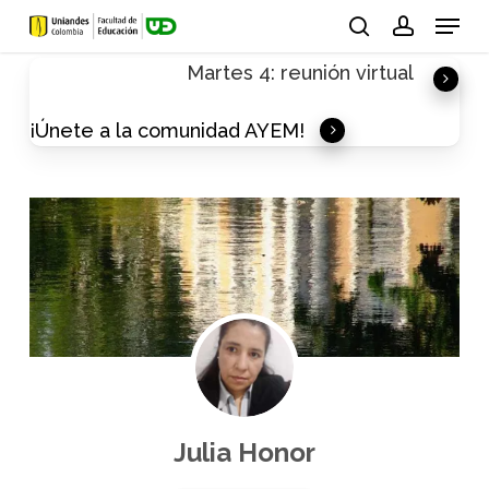
Skip
Menu
to
search
account
Martes 4: reunión virtual
main
content
¡Únete a la comunidad AYEM!
Julia Honor