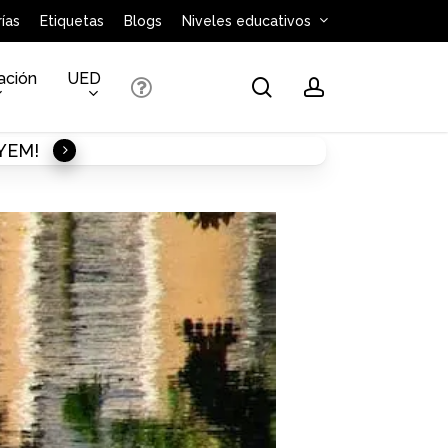
ías
Etiquetas
Blogs
Niveles educativos
ación
UED
search
account
AYEM!