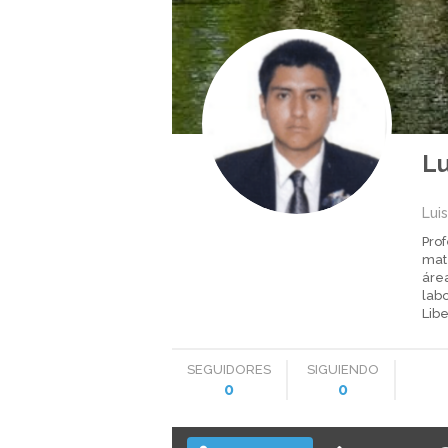
Lu
Lui
Pro
mate
área
labo
Libe
SEGUIDORES
SIGUIENDO
0
0