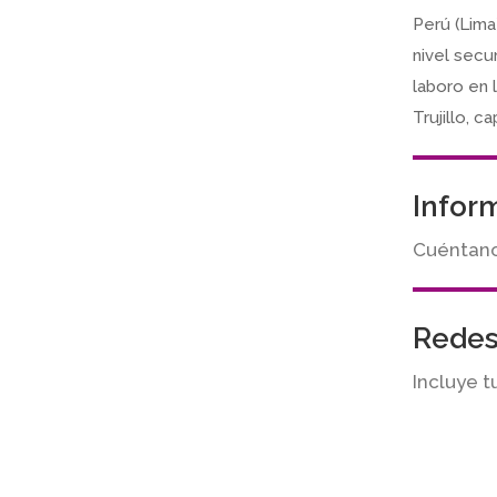
Perú (Lima
nivel secun
laboro en l
Trujillo, c
Infor
Cuéntanos
Redes
Incluye t