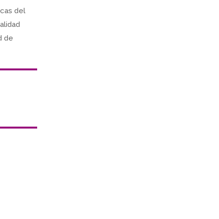
cas del
ualidad
d de