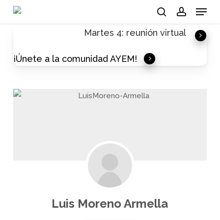
Skip
Menu
to
search
account
Martes 4: reunión virtual
main
content
¡Únete a la comunidad AYEM!
Luis Moreno Armella