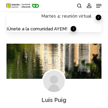
Skip
Menu
to
search
account
Martes 4: reunión virtual
main
content
¡Únete a la comunidad AYEM!
Luis Puig