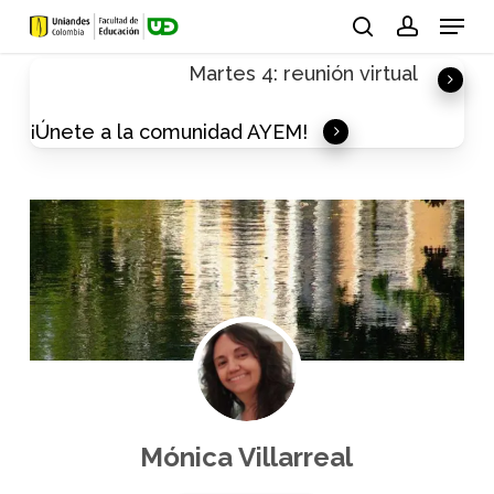
Skip
Menu
to
search
account
Martes 4: reunión virtual
main
content
¡Únete a la comunidad AYEM!
Mónica Villarreal