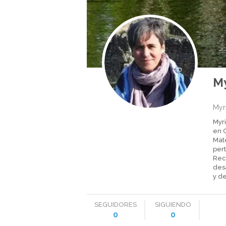
M
Myr
Myr
en 
Mat
pert
Rec
des
y d
SEGUIDORES
SIGUIENDO
0
0