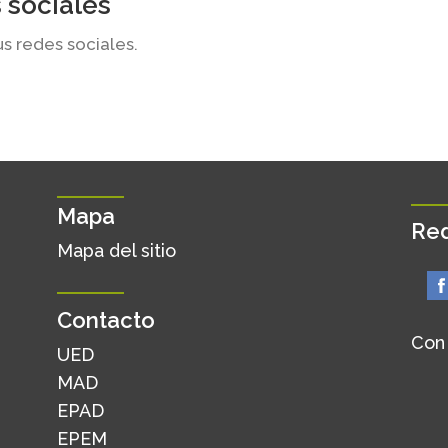
 sociales
us redes sociales.
Mapa
Red
Mapa del sitio
Contacto
Con
UED
MAD
EPAD
EPEM