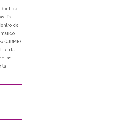
 doctora
as. Es
dentro de
temático
va (GIRME)
do en la
de las
 la