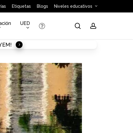
ías
Etiquetas
Blogs
Niveles educativos
ación
UED
search
account
AYEM!