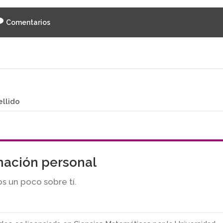
Comentarios
ellido
mación personal
s un poco sobre tí.