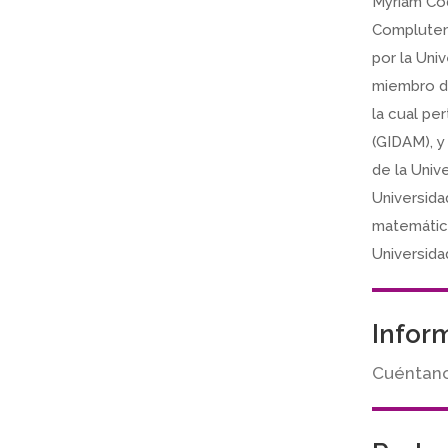
Myriam Cod
Complutens
por la Uni
miembro de
la cual pe
(GIDAM), y
de la Univ
Universida
matemática
Universida
Infor
Cuéntanos