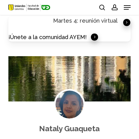
Skip
Menu
to
search
account
Martes 4: reunión virtual
main
content
¡Únete a la comunidad AYEM!
Nataly Guaqueta