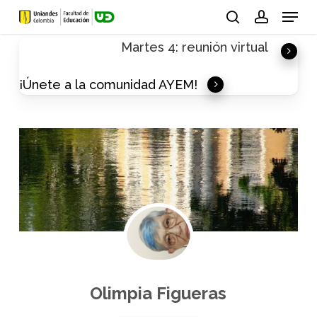
Skip
Menu
to
search
account
Martes 4: reunión virtual
main
content
¡Únete a la comunidad AYEM!
Olimpia Figueras