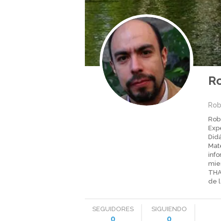
Ro
Rob
Robe
Expe
Didá
Mat
info
mie
THAL
de l
SEGUIDORES
SIGUIENDO
0
0