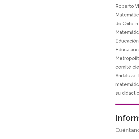
Roberto Vi
Matemática
de Chile, 
Matemática
Educación 
Educación.
Metropolit
comité cie
Andaluza T
matemática
su didáctic
Infor
Cuéntanos