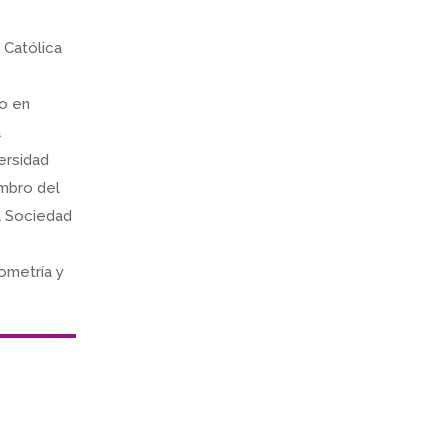
 Católica
do en
a
ersidad
embro del
la Sociedad
eometría y