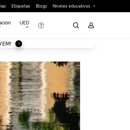
ías
Etiquetas
Blogs
Niveles educativos
ación
UED
search
account
AYEM!