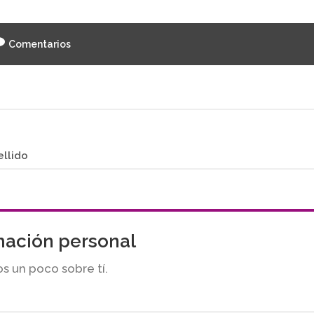
Comentarios
ellido
mación personal
s un poco sobre tí.