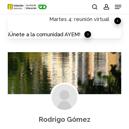
Skip
Menu
to
search
account
Martes 4: reunión virtual
main
content
¡Únete a la comunidad AYEM!
Rodrigo Gómez