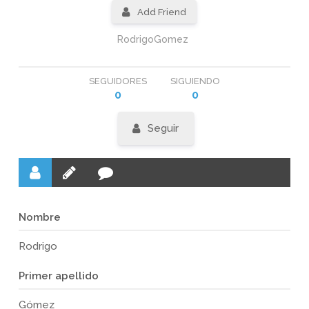
Add Friend
RodrigoGomez
SEGUIDORES
SIGUIENDO
0
0
Seguir
Nombre
Rodrigo
Primer apellido
Gómez