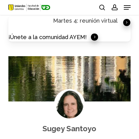
Skip
Menu
to
search
account
Martes 4: reunión virtual
main
content
¡Únete a la comunidad AYEM!
Sugey Santoyo