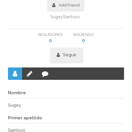
Add Friend
SugeySantoyo
SEGUIDORES
SIGUIENDO
0
0
Seguir
Nombre
Sugey
Primer apellido
Santoyo