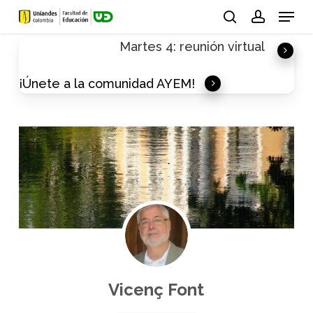
Skip
Menu
to
search
account
Martes 4: reunión virtual
main
content
¡Únete a la comunidad AYEM!
Vicenç Font