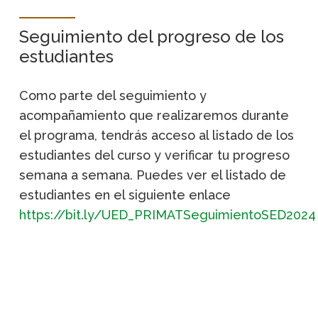
https://bit.ly/UED_PRIMAT_Ayuda
.
Seguimiento del progreso de los
estudiantes
Si necesitas ayuda con la inscripción a los
cursos, ingresa al siguiente grupo en
WhatsApp
Como parte del seguimiento y
acompañamiento que realizaremos durante
Grupo problemas técnicos
el programa, tendrás acceso al listado de los
estudiantes del curso y verificar tu progreso
semana a semana. Puedes ver el listado de
estudiantes en el siguiente enlace
https://bit.ly/UED_PRIMATSeguimientoSED2024