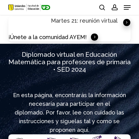
Skip
Menu
to
search
account
Martes 21: reunión virtual
main
content
¡Únete a la comunidad AYEM!
Diplomado virtual en Educación
Matemática para profesores de primaria
• SED 2024
En esta página, encontrarás la información
necesaria para participar en el
diplomado. Por favor, lee con cuidado las
instrucciones y síguelas tal y como se
proponen aquí.